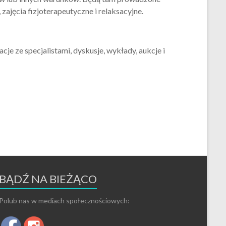
ajęcia fizjoterapeutyczne i relaksacyjne.
je ze specjalistami, dyskusje, wykłady, aukcje i
BĄDŹ NA BIEŻĄCO
Polub nas w mediach społecznościowych: