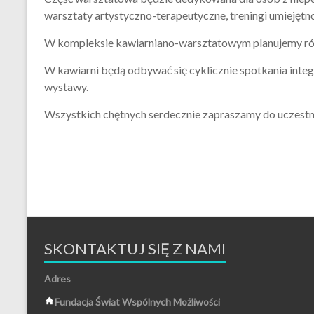
warsztaty artystyczno-terapeutyczne, treningi umiejętno
W kompleksie kawiarniano-warsztatowym planujemy równ
W kawiarni będą odbywać się cyklicznie spotkania integr
wystawy.
Wszystkich chętnych serdecznie zapraszamy do uczestn
SKONTAKTUJ SIĘ Z NAMI
Adres
Fundacja Świat Wspólnych Możliwości