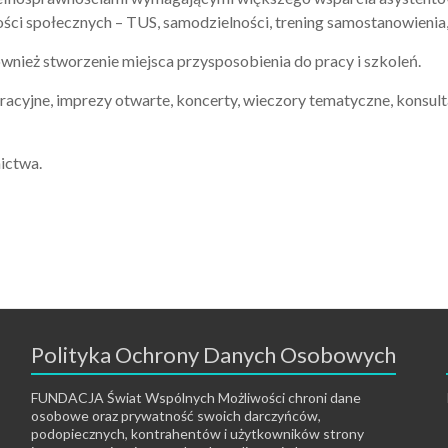
ści społecznych – TUS, samodzielności, trening samostanowienia, z
ież stworzenie miejsca przysposobienia do pracy i szkoleń.
acyjne, imprezy otwarte, koncerty, wieczory tematyczne, konsultac
ictwa.
Polityka Ochrony Danych Osobowych
FUNDACJA Świat Wspólnych Możliwości chroni dane
osobowe oraz prywatność swoich darczyńców,
podopiecznych, kontrahentów i użytkowników strony