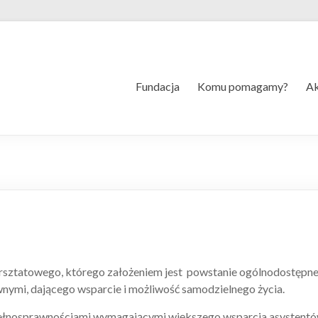
Fundacja
Komu pomagamy?
Ak
tatowego, którego założeniem jest powstanie ogólnodostępnej kaw
wnymi, dającego wsparcie i możliwość samodzielnego życia.
pełnosprawnościami wymagającymi większego wsparcia asystentó