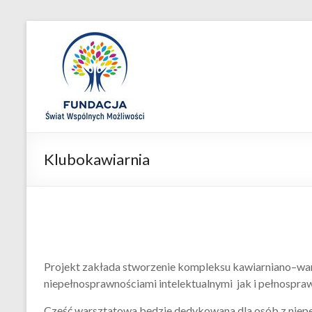
Skip
to
Fundacja
content
Świat
Wspólnych
Możliwości
Klubokawiarnia
Projekt zakłada stworzenie kompleksu kawiarniano–warsz
niepełnosprawnościami intelektualnymi jak i pełnospra
Część warsztatowa będzie dedykowana dla osób z nie