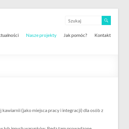
tualności
Nasze projekty
Jak pomóc?
Kontakt
iarnii (jako miejsca pracy i integracji) dla osób z
w lub innych warunków. Będą tam prowadzone