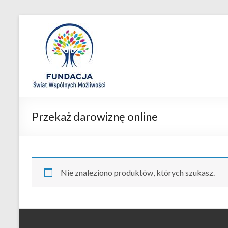
Skip
to
Fundacja
content
Świat
Wspólnych
Możliwości
Przekaż darowiznę online
Nie znaleziono produktów, których szukasz.