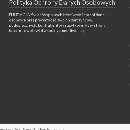
Polityka Ochrony Danych Osobowych
FUNDACJA Świat Wspólnych Możliwości chroni dane
osobowe oraz prywatność swoich darczyńców,
podopiecznych, kontrahentów i użytkowników strony
internetowej swiatwspolnychmozliwosci.pl
any przez
WordPress
. Szablon: Spacious by