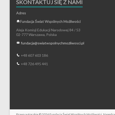
SKONTAKTUJ SIĘ Z NAMI
Adres
Fundacja Świat Wspólnych Możliwości
Aleja Komisji Edukacji Narodowej 84 / 53
02-777 Warszawa, Polska
fundacja@
swiatwspolnychmozliwosci.pl
+48 607 603 186
+48 726 495 441
Prawa autorskie © 2026
Fundacja Świat Wspólnych Możliwości
. Napędz