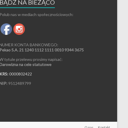
BĄDŹ NA BIEŻĄCO
Polub nas w mediach społecznościowych:
NUMER KONTA BANKOWEGO:
Pekao S.A. 21 1240 1112 1111 0010 9344 3675
W tytule przelewu prosimy napisać:
Darowizna na cele statutowe
KRS:
0000802422
NIP:
9512489799
O nas
Kontakt